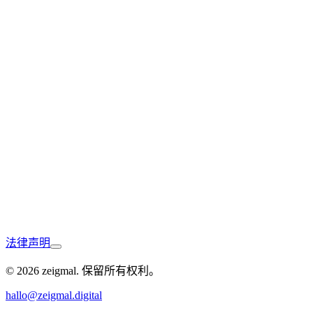
Bad Bellingen
法律声明
Waldshut-Tiengen
© 2026 zeigmal. 保留所有权利。
hallo@zeigmal.digital