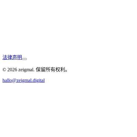
Friedrichshafen
法律声明
Uhldingen-Mühlhofen
© 2026 zeigmal. 保留所有权利。
hallo@zeigmal.digital