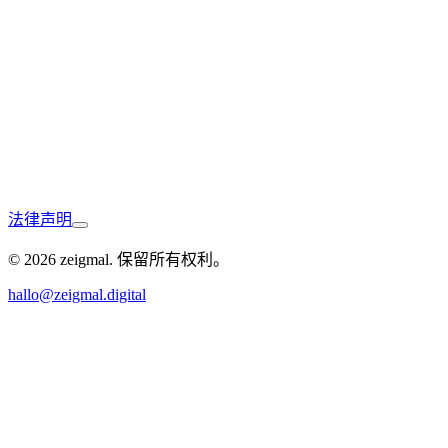
Bretten
法律声明
Lauffen am Neckar
© 2026 zeigmal. 保留所有权利。
hallo@zeigmal.digital