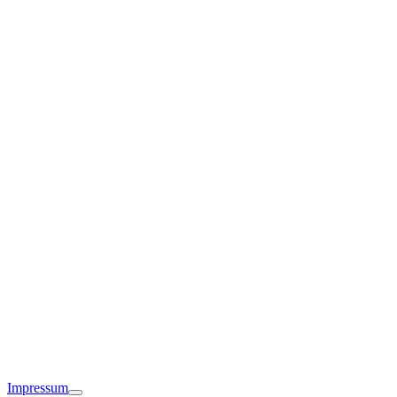
Tettnang
Friedrichshafen
Impressum