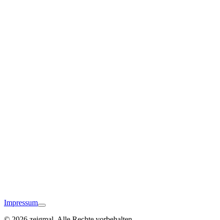
Eberbach
Waibstadt
Impressum
© 2026 zeigmal. Alle Rechte vorbehalten.